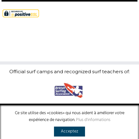
Official surf camps and recognized surf teachers of:
Ce site utilise des «cookies» qui nous aident à améliorer votre
Contact
Terms and conditions
Privacy policy
Legal notice
expérience de navigation.
Plus d'informations
Acceptez
Jobs