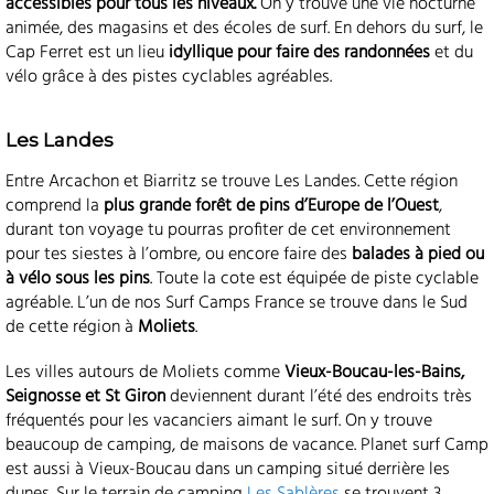
accessibles pour tous les niveaux.
On y trouve une vie nocturne
animée, des magasins et des écoles de surf. En dehors du surf, le
Cap Ferret est un lieu
idyllique pour faire des randonnées
et du
vélo grâce à des pistes cyclables agréables.
Les Landes
Entre Arcachon et Biarritz se trouve Les Landes. Cette région
comprend la
plus grande forêt de pins d’Europe de l’Ouest
,
durant ton voyage tu pourras profiter de cet environnement
pour tes siestes à l’ombre, ou encore faire des
balades à pied ou
à vélo sous les pins
. Toute la cote est équipée de piste cyclable
agréable. L’un de nos Surf Camps France se trouve dans le Sud
de cette région à
Moliets
.
Les villes autours de Moliets comme
Vieux-Boucau-les-Bains,
Seignosse et St Giron
deviennent durant l’été des endroits très
fréquentés pour les vacanciers aimant le surf. On y trouve
beaucoup de camping, de maisons de vacance. Planet surf Camp
est aussi à Vieux-Boucau dans un camping situé derrière les