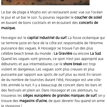
Le bar de plage à Mojito est un restaurant avec vue sur l’océan
le jour et un bar le soir. Tu pourras regarder le
coucher de soleil
en buvant de bons cocktails et en écoutant des
concerts de
musique.
Hossegor est le
capital industriel du surf
. La fosse océanique qui
se termine juste en face de la côte est responsable de l'énorme
puissance des vagues. A Hossegor se trouve l’un des plus
célèbre beach break du monde :
La Gravière
ou encore
La Sud
.
Quand les vagues sont grosses, ce spot n’est pas approprié aux
débutants et aux intermédiaires car le
shore break
est trop
violent et dangereux. Les vagues sont plus creuses et plus
puissante par rapport aux spots de surf plus au nord. En raison
de du nombre de touristes durant l’été, Hossegor est une ville
très animée la nuit. Il y a beaucoup de concert dans les bars et
des festivals en plein air. Dans Hossegor et ces alentours, tu
trouveras les
sièges européens de grandes marques de surf
, on y
trouve des
magasins d’usine
, de quoi devenir fou quand on aime
le shopping !