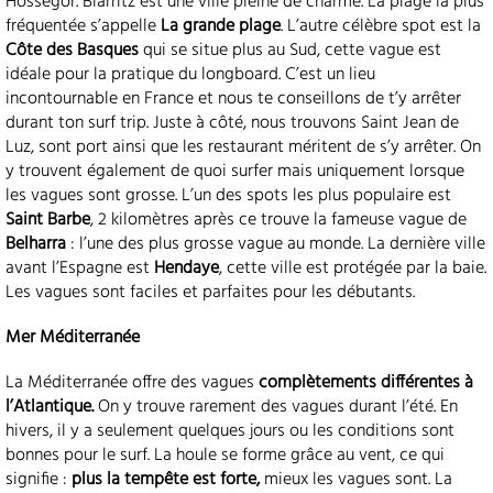
Hossegor. Biarritz est une ville pleine de charme. La plage la plus
fréquentée s’appelle
La grande plage
. L’autre célèbre spot est la
Côte des Basques
qui se situe plus au Sud, cette vague est
idéale pour la pratique du longboard. C’est un lieu
incontournable en France et nous te conseillons de t’y arrêter
durant ton surf trip. Juste à côté, nous trouvons Saint Jean de
Luz, sont port ainsi que les restaurant méritent de s’y arrêter. On
y trouvent également de quoi surfer mais uniquement lorsque
les vagues sont grosse. L’un des spots les plus populaire est
Saint Barbe
, 2 kilomètres après ce trouve la fameuse vague de
Belharra
: l’une des plus grosse vague au monde. La dernière ville
avant l’Espagne est
Hendaye
, cette ville est protégée par la baie.
Les vagues sont faciles et parfaites pour les débutants.
Mer Méditerranée
La Méditerranée offre des vagues
complètements différentes à
l’Atlantique.
On y trouve rarement des vagues durant l’été. En
hivers, il y a seulement quelques jours ou les conditions sont
bonnes pour le surf. La houle se forme grâce au vent, ce qui
signifie :
plus la tempête est forte,
mieux les vagues sont. La